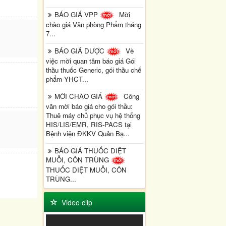
BÁO GIÁ VPP
Mời
chào giá Văn phòng Phẩm tháng
7...
BÁO GIÁ DƯỢC
Về
việc mời quan tâm báo giá Gói
thầu thuốc Generic, gói thầu chế
phẩm YHCT...
MỜI CHÀO GIÁ
Công
văn mời báo giá cho gói thầu:
Thuê máy chủ phục vụ hệ thống
HIS/LIS/EMR, RIS-PACS tại
Bệnh viện ĐKKV Quản Bạ...
BÁO GIÁ THUỐC DIỆT
MUỖI, CÔN TRÙNG
THUỐC DIỆT MUỖI, CÔN
TRÙNG...
Video clip