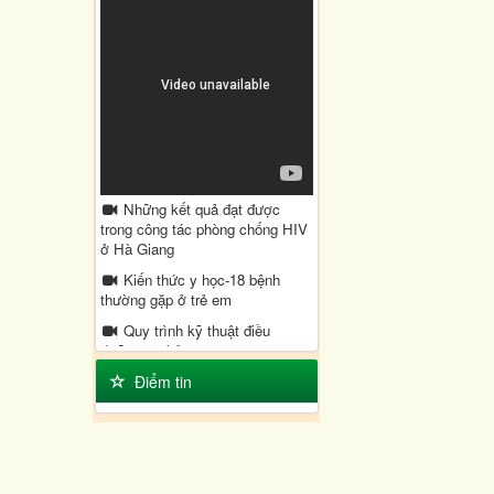
Những kết quả đạt được
trong công tác phòng chống HIV
ở Hà Giang
Kiến thức y học-18 bệnh
thường gặp ở trẻ em
Quy trình kỹ thuật điều
dưỡng cơ bản
Điểm tin
Bệnh viện đa khoa huyện
Quản Bạ xây dựng Bệnh viện
xanh sạch đẹp
Tắm lá Cây chữa bệnh Thủy
Đậu