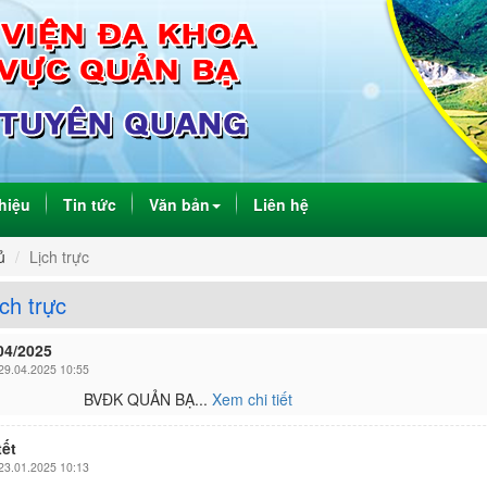
thiệu
Tin tức
Văn bản
Liên hệ
ủ
Lịch trực
h trực
04/2025
9.04.2025 10:55
BVĐK QUẢN BẠ...
Xem chi tiết
ết
3.01.2025 10:13