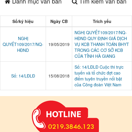
Danh mục văn bản
Tìm kiếm văn bản
Số/ký hiệu
Ngày CB
Trích yếu
NGHỊ QUYẾT109/2017/NQ-
NGHỊ
HĐND QUY ĐỊNH GIÁ DỊCH
QUYẾT109/2017/NQ-
19/05/2019
VỤ KCB THANH TOÁN BHYT
HĐND
TRONG CÁC CƠ SỞ KCB
CỦA TỈNH HÀ GIANG
Số: 14/LĐLĐ Cuộc thi trực
tuyến và tổ chức đợt cao
Số: 14/LĐLĐ
15/08/2018
điểm tuyên truyền nổi bật
của Công đoàn Việt Nam