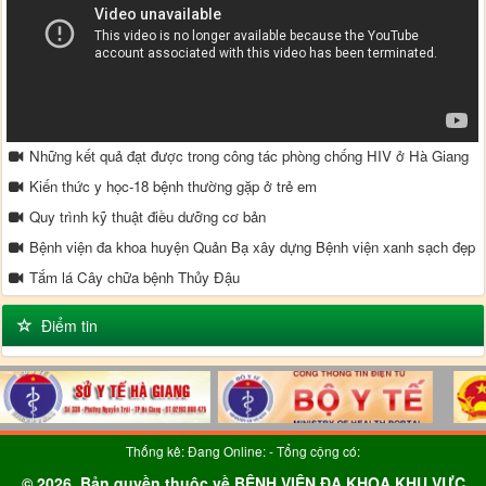
Những kết quả đạt được trong công tác phòng chống HIV ở Hà Giang
Kiến thức y học-18 bệnh thường gặp ở trẻ em
Quy trình kỹ thuật điều dưỡng cơ bản
Bệnh viện đa khoa huyện Quản Bạ xây dựng Bệnh viện xanh sạch đẹp
Tắm lá Cây chữa bệnh Thủy Đậu
Phòng ngừa bệnh ở trẻ em
Điểm tin
Mô hình liên kết trồng cây dược liệu ở Quyết Tiến
Thống kê: Đang Online:
- Tổng cộng có:
© 2026. Bản quyền thuộc về BỆNH VIỆN ĐA KHOA KHU VỰC