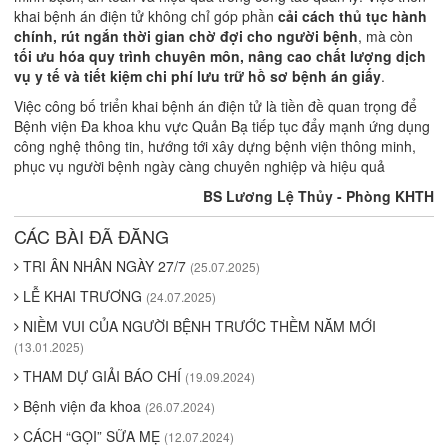
khai bệnh án điện tử không chỉ góp phần
cải cách thủ tục hành
chính, rút ngắn thời gian chờ đợi cho người bệnh
, mà còn
tối ưu hóa quy trình chuyên môn, nâng cao chất lượng dịch
vụ y tế và tiết kiệm chi phí lưu trữ hồ sơ bệnh án giấy
.
Việc công bố triển khai bệnh án điện tử là tiền đề quan trọng để
Bệnh viện Đa khoa khu vực Quản Bạ tiếp tục đẩy mạnh ứng dụng
công nghệ thông tin, hướng tới xây dựng bệnh viện thông minh,
phục vụ người bệnh ngày càng chuyên nghiệp và hiệu quả
BS Lương Lệ Thủy - Phòng KHTH
CÁC BÀI ĐÃ ĐĂNG
TRI ÂN NHÂN NGÀY 27/7
(25.07.2025)
LỄ KHAI TRƯƠNG
(24.07.2025)
NIỀM VUI CỦA NGƯỜI BỆNH TRƯỚC THỀM NĂM MỚI
(13.01.2025)
THAM DỰ GIẢI BÁO CHÍ
(19.09.2024)
Bệnh viện đa khoa
(26.07.2024)
CÁCH “GỌI” SỮA MẸ
(12.07.2024)