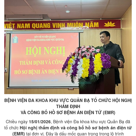
BỆNH VIỆN ĐA KHOA KHU VỰC QUẢN BẠ TỔ CHỨC HỘI NGHỊ
THẨM ĐỊNH
VÀ CÔNG BỐ HỒ SƠ BỆNH ÁN ĐIỆN TỬ (EMR)
Chiều ngày
15/01/2026
, Bệnh viện Đa khoa khu vực Quản Bạ đã
tổ chức
Hội nghị thẩm định và công bố hồ sơ bệnh án điện tử
(EMR)
tại đơn vị. Đây là dấu mốc quan trọng trong lộ trình