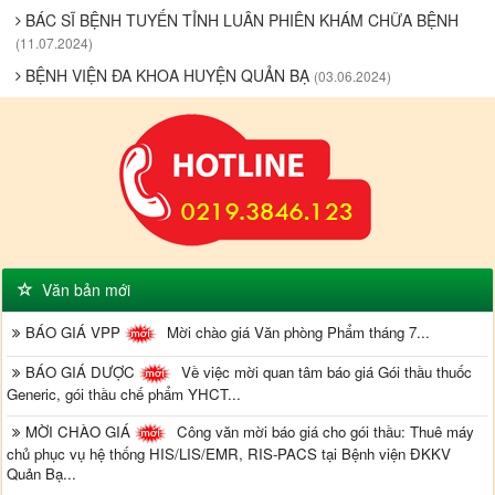
BÁC SĨ BỆNH TUYẾN TỈNH LUÂN PHIÊN KHÁM CHỮA BỆNH
(11.07.2024)
BỆNH VIỆN ĐA KHOA HUYỆN QUẢN BẠ
(03.06.2024)
Văn bản mới
BÁO GIÁ VPP
Mời chào giá Văn phòng Phẩm tháng 7...
BÁO GIÁ DƯỢC
Về việc mời quan tâm báo giá Gói thầu thuốc
Generic, gói thầu chế phẩm YHCT...
MỜI CHÀO GIÁ
Công văn mời báo giá cho gói thầu: Thuê máy
chủ phục vụ hệ thống HIS/LIS/EMR, RIS-PACS tại Bệnh viện ĐKKV
Quản Bạ...