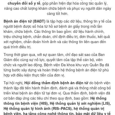
chuyển đổi số y tế
, góp phần hiện đại hóa công tác quản lý,
nâng cao chất lượng khám chữa bệnh và phục vụ người dân ngày
càng tốt hơn.
Bệnh án điện tử (BAĐT)
là tập hợp các dữ liệu, thông tin y tế của
người bệnh được số hóa từ hồ sơ bệnh án giấy trong mỗi lần
khám, chữa bệnh. Các thông tin bao gồm: dữ liệu hành chính,
triệu chứng bệnh, chẩn đoán, chỉ định điều trị, đơn thuốc, kết quả
xét nghiệm, chẩn đoán hình ảnh và các thông tin liên quan đến
quá trình điều trị.
Trong thời gian qua, với sự quan tâm, chỉ đạo sát sao của Ban
Giám đốc cùng sự nỗ lực, quyết tâm của tập thể cán bộ, viên
chức và người lao động, Bệnh viện Đa khoa khu vực Quản Bạ đã
từng bước xây dựng và hoàn thiện hệ thống bệnh án điện tử phù
hợp với điều kiện thực tiễn của đơn vị.
Tại hội nghị,
Hội đồng thẩm định bệnh án điện tử
do bệnh viện
thành lập đã tiến hành thẩm định, đánh giá và thống nhất công bố
triển khai bệnh án điện tử tại đơn vị. Qua thẩm định, bệnh viện đã
cơ bản đáp ứng các tiêu chí theo quy định, bao gồm:
Hệ thống
thông tin bệnh viện (HIS), Hệ thống quản lý xét nghiệm (LIS),
Hệ thống quản lý hình ảnh (RIS–PACS), hệ thống quản trị
bệnh viện, hạ tầng công nghệ thông tin, bảo mật dữ liệu y tế