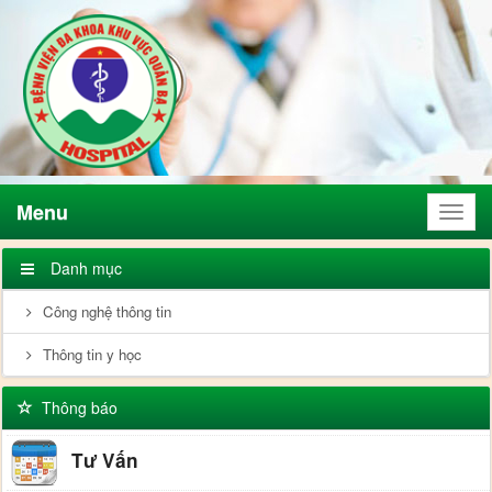
Menu
Menu
Danh mục
Công nghệ thông tin
Thông tin y học
Thông báo
Tư Vấn