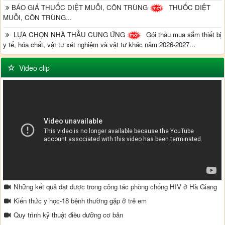
BÁO GIÁ THUỐC DIỆT MUỖI, CÔN TRÙNG
THUỐC DIỆT
MUỖI, CÔN TRÙNG...
LỰA CHỌN NHÀ THẦU CUNG ỨNG
Gói thầu mua sắm thiết bị
y tế, hóa chất, vật tư xét nghiệm và vật tư khác năm 2026-2027...
Video clip
Những kết quả đạt được trong công tác phòng chống HIV ở Hà Giang
Kiến thức y học-18 bệnh thường gặp ở trẻ em
Quy trình kỹ thuật điều dưỡng cơ bản