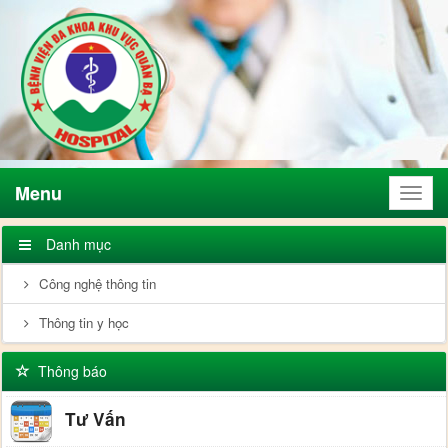
Menu
Menu
Danh mục
Công nghệ thông tin
Thông tin y học
Thông báo
Tư Vấn