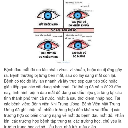
Bệnh đau mắt đỏ do tác nhân virus, vi khuẩn, hoặc do dị ứng gây
ra. Bệnh thường bị từng bên mắt, sau đó lây sang mắt còn lại.
Bệnh có tốc độ lây lan nhanh và lây trực tiếp qua tiếp xúc hoặc
gián tiếp qua các vật dụng sinh hoạt. Từ tháng 08 năm 2023 đến
nay, tình hình bệnh đau mắt đỏ đang có dấu hiệu gia tăng tại các
tỉnh thành phố trên cả nước, nhất là sau thời điểm nhập học. Tại
các bệnh viện: Bệnh viện Nhi Trung Ương, Bệnh Viện Mắt Trung
Ương đã ghi nhận rất nhiều trường hợp đến khám và điều trị các
trường hợp có biến chứng nặng về mắt do bệnh đau mắt đỏ. Phần
lớn, các trường hợp bệnh tập trung tại các trường học, chủ yếu là
trường trung học cơ sở, tiểu học, nhà trẻ, mẫu giáo, …