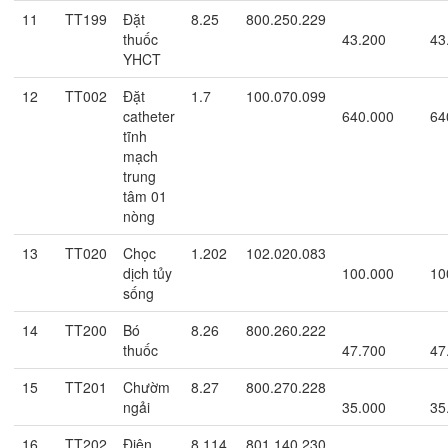
11
TT199
Đặt
8.25
800.250.229
thuốc
43.200
43
YHCT
12
TT002
Đặt
1.7
100.070.099
catheter
640.000
64
tĩnh
mạch
trung
tâm 01
nòng
13
TT020
Chọc
1.202
102.020.083
dịch tủy
100.000
10
sống
14
TT200
Bó
8.26
800.260.222
thuốc
47.700
47
15
TT201
Chườm
8.27
800.270.228
ngải
35.000
35
16
TT202
Điện
8.114
801.140.230