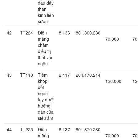
đau dây
thần
kinh liên
sườn
42
TT224
Điện
8.136
801.360.230
mãng
70.000
70
châm
điều trị
thất vận
ngôn
43
TT110
Tiêm
2.417
204.170.214
khớp
126.000
12
đốt
ngón
tay dưới
hướng
dẫn của
siêu âm
44
TT225
Điện
8.137
801.370.230
mãng
70.000
70