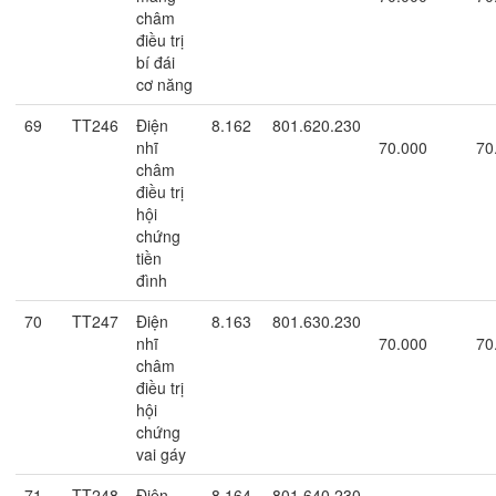
châm
điều trị
bí đái
cơ năng
69
TT246
Điện
8.162
801.620.230
nhĩ
70.000
70
châm
điều trị
hội
chứng
tiền
đình
70
TT247
Điện
8.163
801.630.230
nhĩ
70.000
70
châm
điều trị
hội
chứng
vai gáy
71
TT248
Điện
8.164
801.640.230