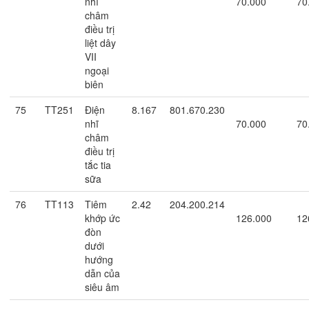
nhĩ
70.000
70
châm
điều trị
liệt dây
VII
ngoại
biên
75
TT251
Điện
8.167
801.670.230
nhĩ
70.000
70
châm
điều trị
tắc tia
sữa
76
TT113
Tiêm
2.42
204.200.214
khớp ức
126.000
12
đòn
dưới
hướng
dẫn của
siêu âm