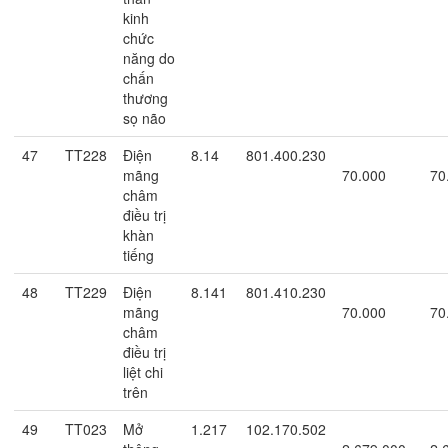
kinh
chức
năng do
chấn
thương
sọ não
47
TT228
Điện
8.14
801.400.230
mãng
70.000
70
châm
điều trị
khàn
tiếng
48
TT229
Điện
8.141
801.410.230
mãng
70.000
70
châm
điều trị
liệt chi
trên
49
TT023
Mở
1.217
102.170.502