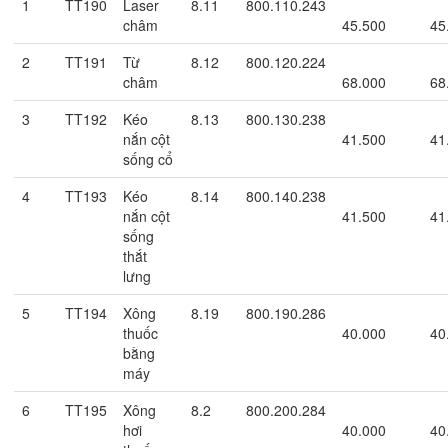
1
TT190
Laser
8.11
800.110.243
châm
45.500
45
2
TT191
Từ
8.12
800.120.224
châm
68.000
68
3
TT192
Kéo
8.13
800.130.238
nắn cột
41.500
41
sống cổ
4
TT193
Kéo
8.14
800.140.238
nắn cột
41.500
41
sống
thắt
lưng
5
TT194
Xông
8.19
800.190.286
thuốc
40.000
40
bằng
máy
6
TT195
Xông
8.2
800.200.284
hơi
40.000
40