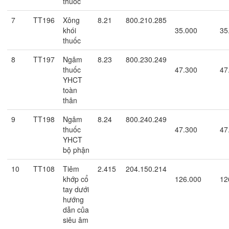
thuốc
7
TT196
Xông
8.21
800.210.285
khói
35.000
35
thuốc
8
TT197
Ngâm
8.23
800.230.249
thuốc
47.300
47
YHCT
toàn
thân
9
TT198
Ngâm
8.24
800.240.249
thuốc
47.300
47
YHCT
bộ phận
10
TT108
Tiêm
2.415
204.150.214
khớp cổ
126.000
12
tay dưới
hướng
dẫn của
siêu âm