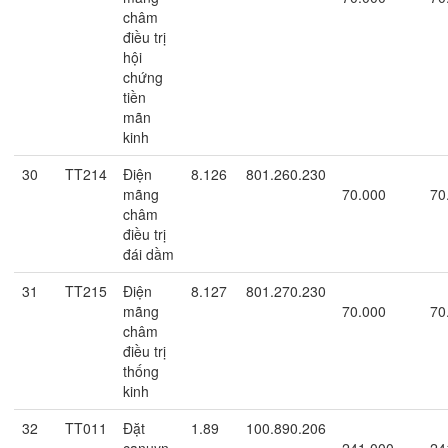
châm
điều trị
hội
chứng
tiền
mãn
kinh
30
TT214
Điện
8.126
801.260.230
mãng
70.000
70
châm
điều trị
đái dầm
31
TT215
Điện
8.127
801.270.230
mãng
70.000
70
châm
điều trị
thống
kinh
32
TT011
Đặt
1.89
100.890.206
canuyn
241.000
24