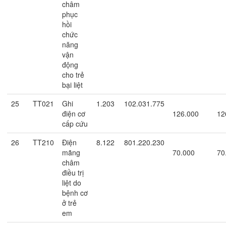
châm
phục
hồi
chức
năng
vận
động
cho trẻ
bại liệt
25
TT021
Ghi
1.203
102.031.775
điện cơ
126.000
12
cấp cứu
26
TT210
Điện
8.122
801.220.230
mãng
70.000
70
châm
điều trị
liệt do
bệnh cơ
ở trẻ
em