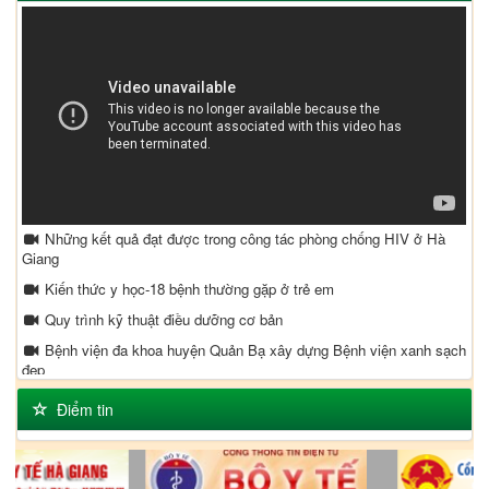
Những kết quả đạt được trong công tác phòng chống HIV ở Hà
Giang
Kiến thức y học-18 bệnh thường gặp ở trẻ em
Quy trình kỹ thuật điều dưỡng cơ bản
Bệnh viện đa khoa huyện Quản Bạ xây dựng Bệnh viện xanh sạch
đẹp
Tắm lá Cây chữa bệnh Thủy Đậu
Điểm tin
Phòng ngừa bệnh ở trẻ em
Mô hình liên kết trồng cây dược liệu ở Quyết Tiến