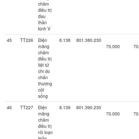
châm
điều trị
đau
thần
kinh V
45
TT226
Điện
8.138
801.380.230
mãng
70.000
70
châm
điều trị
liệt tứ
chi do
chấn
thương
cột
sống
46
TT227
Điện
8.139
801.390.230
mãng
70.000
70
châm
điều trị
rối loạn
thần