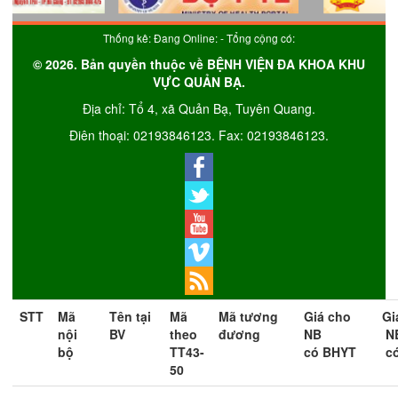
Thống kê: Đang Online:
- Tổng cộng có:
© 2026. Bản quyền thuộc về BỆNH VIỆN ĐA KHOA KHU
VỰC QUẢN BẠ.
Địa chỉ: Tổ 4, xã Quản Bạ, Tuyên Quang.
Điên thoại: 02193846123. Fax: 02193846123.
STT
Mã
Tên tại
Mã
Mã tương
Giá cho
Gi
nội
BV
theo
đương
NB
NB
bộ
TT43-
có BHYT
có
50