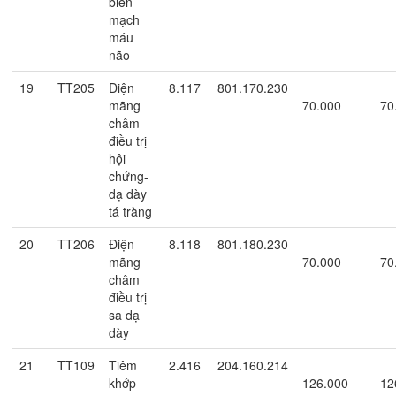
biến
mạch
máu
não
19
TT205
Điện
8.117
801.170.230
mãng
70.000
70
châm
điều trị
hội
chứng-
dạ dày
tá tràng
20
TT206
Điện
8.118
801.180.230
mãng
70.000
70
châm
điều trị
sa dạ
dày
21
TT109
Tiêm
2.416
204.160.214
khớp
126.000
12