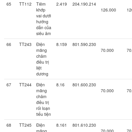
65
TT112
Tiêm
2.419
204.190.214
khớp
126.000
12
vai dưới
hướng
dẫn của
siêu âm
66
TT243
Điện
8.159
801.590.230
mãng
70.000
70
châm
điều trị
liệt
dương
67
TT244
Điện
8.16
801.600.230
mãng
70.000
70
châm
điều trị
rối loạn
tiểu tiện
68
TT245
Điện
8.161
801.610.230
mãng
70.000
70