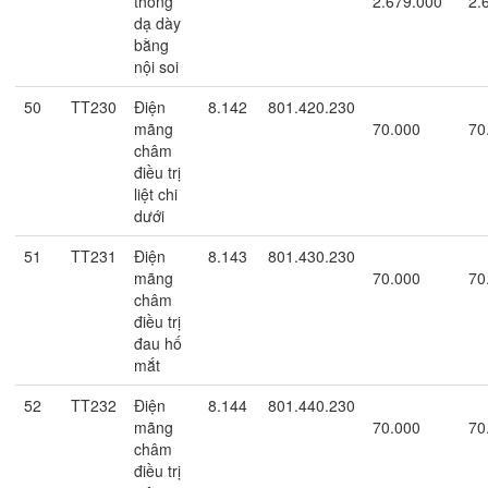
thông
2.679.000
2.
dạ dày
bằng
nội soi
50
TT230
Điện
8.142
801.420.230
mãng
70.000
70
châm
điều trị
liệt chi
dưới
51
TT231
Điện
8.143
801.430.230
mãng
70.000
70
châm
điều trị
đau hố
mắt
52
TT232
Điện
8.144
801.440.230
mãng
70.000
70
châm
điều trị