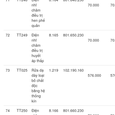
nhĩ
70.000
70
châm
điều trị
hen phế
quản
72
TT249
Điện
8.165
801.650.230
nhĩ
70.000
70
châm
điều trị
huyết
áp thấp
73
TT025
Rửa dạ
1.219
102.190.160
dày loại
576.000
57
bỏ chất
độc
bằng hệ
thống
kín
74
TT250
Điện
8.166
801.660.230