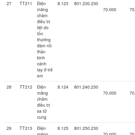
27
TT211
Điện
8.123
801.230.230
mãng
70.000
70
châm
điều trị
liệt do
tổn
thương
đám rối
thần
kinh
cánh
tay ở trẻ
em
28
TT212
Điện
8.124
801.240.230
mãng
70.000
70
châm
điều trị
sa tử
cung
29
TT213
Điện
8.125
801.250.230
mãng
70.000
70