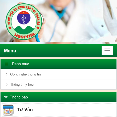
Menu
Menu
Danh mục
Công nghệ thông tin
Thông tin y học
Thông báo
Tư Vấn