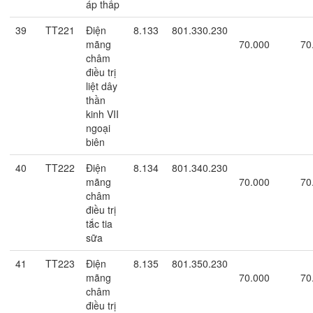
áp thấp
39
TT221
Điện
8.133
801.330.230
mãng
70.000
70
châm
điều trị
liệt dây
thần
kinh VII
ngoại
biên
40
TT222
Điện
8.134
801.340.230
mãng
70.000
70
châm
điều trị
tắc tia
sữa
41
TT223
Điện
8.135
801.350.230
mãng
70.000
70
châm
điều trị