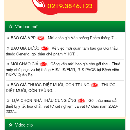
Văn bản mới
BÁO GIÁ VPP
Mời chào giá Văn phòng Phẩm tháng 7...
BÁO GIÁ DƯỢC
Về việc mời quan tâm báo giá Gói thầu
thuốc Generic, gói thầu chế phẩm YHCT...
MỜI CHÀO GIÁ
Công văn mời báo giá cho gói thầu: Thuê
máy chủ phục vụ hệ thống HIS/LIS/EMR, RIS-PACS tại Bệnh viện
ĐKKV Quản Bạ...
BÁO GIÁ THUỐC DIỆT MUỖI, CÔN TRÙNG
THUỐC
DIỆT MUỖI, CÔN TRÙNG...
LỰA CHỌN NHÀ THẦU CUNG ỨNG
Gói thầu mua sắm
thiết bị y tế, hóa chất, vật tư xét nghiệm và vật tư khác năm 2026-
2027...
Video clip