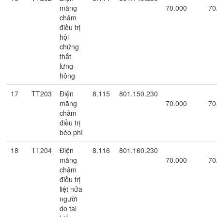
mãng
70.000
70
châm
điều trị
hội
chứng
thắt
lưng-
hông
17
TT203
Điện
8.115
801.150.230
mãng
70.000
70
châm
điều trị
béo phì
18
TT204
Điện
8.116
801.160.230
mãng
70.000
70
châm
điều trị
liệt nửa
người
do tai