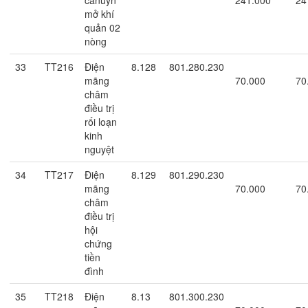
mở khí
quản 02
nòng
33
TT216
Điện
8.128
801.280.230
mãng
70.000
70
châm
điều trị
rối loạn
kinh
nguyệt
34
TT217
Điện
8.129
801.290.230
mãng
70.000
70
châm
điều trị
hội
chứng
tiền
đình
35
TT218
Điện
8.13
801.300.230