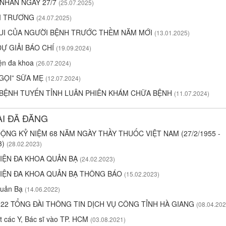
 NHÂN NGÀY 27/7
(25.07.2025)
I TRƯƠNG
(24.07.2025)
UI CỦA NGƯỜI BỆNH TRƯỚC THỀM NĂM MỚI
(13.01.2025)
Ự GIẢI BÁO CHÍ
(19.09.2024)
ện đa khoa
(26.07.2024)
GỌI” SỮA MẸ
(12.07.2024)
 BỆNH TUYẾN TỈNH LUÂN PHIÊN KHÁM CHỮA BỆNH
(11.07.2024)
ÀI ĐÃ ĐĂNG
ỘNG KỶ NIỆM 68 NĂM NGÀY THẦY THUỐC VIỆT NAM (27/2/1955 -
3)
(28.02.2023)
IỆN ĐA KHOA QUẢN BẠ
(24.02.2023)
IỆN ĐA KHOA QUẢN BẠ THÔNG BÁO
(15.02.2023)
uản Bạ
(14.06.2022)
022 TỔNG ĐÀI THÔNG TIN DỊCH VỤ CÔNG TỈNH HÀ GIANG
(08.04.202
 các Y, Bác sĩ vào TP. HCM
(03.08.2021)