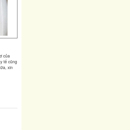
hơ của
y tế cũng
ữa, xin