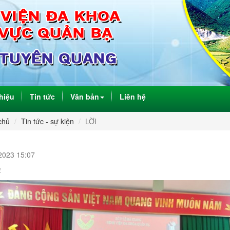
thiệu
Tin tức
Văn bản
Liên hệ
chủ
Tin tức - sự kiện
LỜI
2023 15:07
!