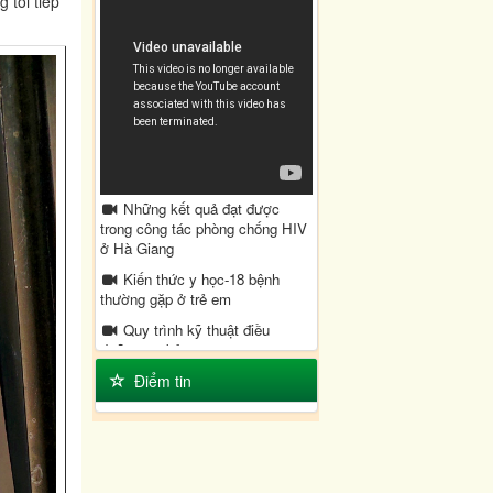
 tôi tiếp
Những kết quả đạt được
trong công tác phòng chống HIV
ở Hà Giang
Kiến thức y học-18 bệnh
thường gặp ở trẻ em
Quy trình kỹ thuật điều
dưỡng cơ bản
Điểm tin
Bệnh viện đa khoa huyện
Quản Bạ xây dựng Bệnh viện
xanh sạch đẹp
Tắm lá Cây chữa bệnh Thủy
Đậu