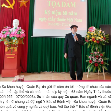
 Đa khoa huyện Quản Bạ xin gửi lời cảm ơn tới những lời chúc của các
oàn thể, tập thể và cá nhân nhân dịp kỷ niệm 68 năm Ngày Thầy thuốc
02/1955 - 27/02/2023). Sự tri ân của quý Cơ quan, Ban ngành và cả xã
h y tế nói chung và đội ngũ Y Bác sĩ Bệnh viện Đa khoa huyện Quản B
món quà vô cùng ý nghĩa và quý báu. Với tập thể Y Bác sĩ Bệnh viện Đ