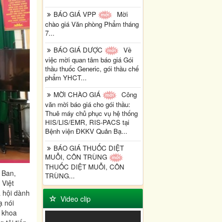
BÁO GIÁ VPP
Mời
chào giá Văn phòng Phẩm tháng
7...
BÁO GIÁ DƯỢC
Về
việc mời quan tâm báo giá Gói
thầu thuốc Generic, gói thầu chế
phẩm YHCT...
MỜI CHÀO GIÁ
Công
văn mời báo giá cho gói thầu:
Thuê máy chủ phục vụ hệ thống
HIS/LIS/EMR, RIS-PACS tại
Bệnh viện ĐKKV Quản Bạ...
BÁO GIÁ THUỐC DIỆT
MUỖI, CÔN TRÙNG
THUỐC DIỆT MUỖI, CÔN
 Ban,
TRÙNG...
 Việt
 hội dành
Video clip
ạ nói
a khoa