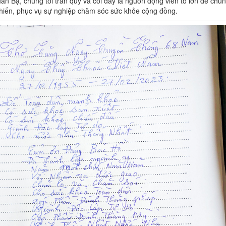
n Bạ, chúng tôi trân quý và coi đây là nguồn động viên to lớn để chúng
 hiến, phục vụ sự nghiệp chăm sóc sức khỏe cộng đồng.