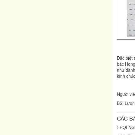
Đặc biệt 
bác Hồng
như dành 
kính chúc
Người viế
BS. Lươn
CÁC B
HỘI NG