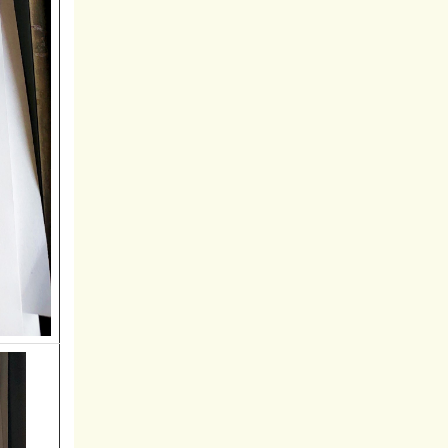
Phòng ngừa bệnh ở trẻ em
Mô hình liên kết trồng cây
dược liệu ở Quyết Tiến