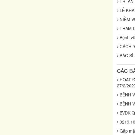
TRI ÂN
LỄ KHA
NIỀM V
THAM D
Bệnh vi
CÁCH “
BÁC SĨ
CÁC B
HOẠT Đ
27/2/202
BỆNH V
BỆNH V
BVĐK Q
0219.1
Gặp mặt