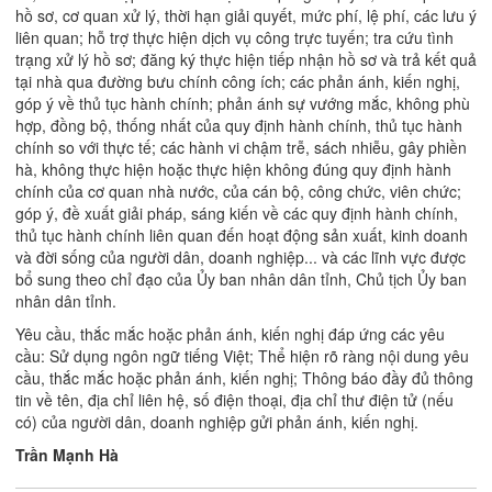
hồ sơ, cơ quan xử lý, thời hạn giải quyết, mức phí, lệ phí, các lưu ý
liên quan; hỗ trợ thực hiện dịch vụ công trực tuyến; tra cứu tình
trạng xử lý hồ sơ; đăng ký thực hiện tiếp nhận hồ sơ và trả kết quả
tại nhà qua đường bưu chính công ích; các phản ánh, kiến nghị,
góp ý về thủ tục hành chính; phản ánh sự vướng mắc, không phù
hợp, đồng bộ, thống nhất của quy định hành chính, thủ tục hành
chính so với thực tế; các hành vi chậm trễ, sách nhiễu, gây phiền
hà, không thực hiện hoặc thực hiện không đúng quy định hành
chính của cơ quan nhà nước, của cán bộ, công chức, viên chức;
góp ý, đề xuất giải pháp, sáng kiến về các quy định hành chính,
thủ tục hành chính liên quan đến hoạt động sản xuất, kinh doanh
và đời sống của người dân, doanh nghiệp... và các lĩnh vực được
bổ sung theo chỉ đạo của Ủy ban nhân dân tỉnh, Chủ tịch Ủy ban
nhân dân tỉnh.
Yêu cầu, thắc mắc hoặc phản ánh, kiến nghị đáp ứng các yêu
cầu: Sử dụng ngôn ngữ tiếng Việt; Thể hiện rõ ràng nội dung yêu
cầu, thắc mắc hoặc phản ánh, kiến nghị; Thông báo đầy đủ thông
tin về tên, địa chỉ liên hệ, số điện thoại, địa chỉ thư điện tử (nếu
có) của người dân, doanh nghiệp gửi phản ánh, kiến nghị.
Trần Mạnh Hà