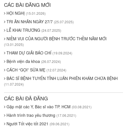
CÁC BÀI ĐĂNG MỚI
HỘI NGHỊ
(15.01.2026)
TRI ÂN NHÂN NGÀY 27/7
(25.07.2025)
LỄ KHAI TRƯƠNG
(24.07.2025)
NIỀM VUI CỦA NGƯỜI BỆNH TRƯỚC THỀM NĂM MỚI
(13.01.2025)
THAM DỰ GIẢI BÁO CHÍ
(19.09.2024)
Bệnh viện đa khoa
(26.07.2024)
CÁCH “GỌI” SỮA MẸ
(12.07.2024)
BÁC SĨ BỆNH TUYẾN TỈNH LUÂN PHIÊN KHÁM CHỮA BỆNH
(11.07.2024)
CÁC BÀI ĐÃ ĐĂNG
Gặp mặt các Y, Bác sĩ vào TP. HCM
(03.08.2021)
Hành trình trao yêu thương
(17.06.2021)
Người Tốt việc tốt 2021
(09.06.2021)