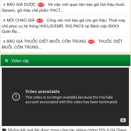
BÁO GIÁ DƯỢC
Về việc mời quan tâm báo giá Gói thầu thuốc
Generic, gói thầu chế phẩm YHCT...
MỜI CHÀO GIÁ
Công văn mời báo giá cho gói thầu: Thuê máy
chủ phục vụ hệ thống HIS/LIS/EMR, RIS-PACS tại Bệnh viện ĐKKV
Quản Bạ...
BÁO GIÁ THUỐC DIỆT MUỖI, CÔN TRÙNG
THUỐC DIỆT
MUỖI, CÔN TRÙNG...
Video clip
Những kết quả đạt được trong công tác phòng chống HIV ở Hà Giang