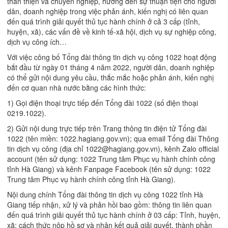
thân thiện và chuyên nghiệp, hướng đến sự thuận tiện cho người
dân, doanh nghiệp trong việc phản ánh, kiến nghị có liên quan
đến quá trình giải quyết thủ tục hành chính ở cả 3 cấp (tỉnh,
huyện, xã), các vấn đề về kinh tế-xã hội, dịch vụ sự nghiệp công,
dịch vụ công ích…
Với việc công bố Tổng đài thông tin dịch vụ công 1022 hoạt động
bắt đầu từ ngày 01 tháng 4 năm 2022, người dân, doanh nghiệp
có thể gửi nội dung yêu cầu, thắc mắc hoặc phản ánh, kiến nghị
đến cơ quan nhà nước bằng các hình thức:
1) Gọi điện thoại trực tiếp đến Tổng đài 1022 (số điện thoại
0219.1022).
2) Gửi nội dung trực tiếp trên Trang thông tin điện tử Tổng đài
1022 (tên miền: 1022.hagiang.gov.vn); qua email Tổng đài Thông
tin dịch vụ công (địa chỉ 1022@hagiang.gov.vn), kênh Zalo official
account (tên sử dụng: 1022 Trung tâm Phục vụ hành chính công
tỉnh Hà Giang) và kênh Fanpage Facebook (tên sử dụng: 1022
Trung tâm Phục vụ hành chính công tỉnh Hà Giang).
Nội dung chính Tổng đài thông tin dịch vụ công 1022 tỉnh Hà
Giang tiếp nhận, xử lý và phản hồi bao gồm: thông tin liên quan
đến quá trình giải quyết thủ tục hành chính ở 03 cấp: Tỉnh, huyện,
xã; cách thức nộp hồ sơ và nhận kết quả giải quyết, thành phần